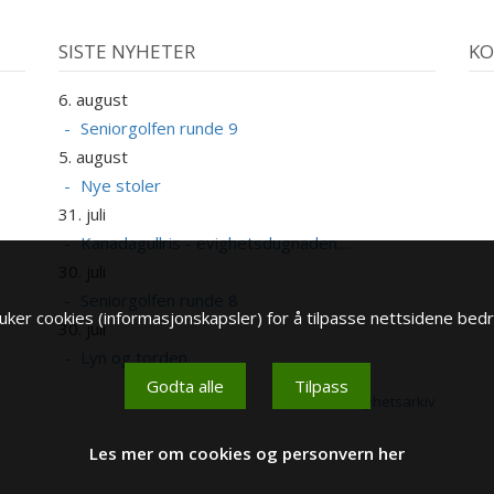
SISTE NYHETER
KO
6. august
1
A
Seniorgolfen runde 9
5. august
1
Nye stoler
A
31. juli
1
Kanadagullris - evighetsdugnaden....
A
30. juli
Seniorgolfen runde 8
1
ker cookies (informasjonskapsler) for å tilpasse nettsidene bedr
30. juli
A
Lyn og torden
1
Godta alle
Tilpass
A
Se nyhetsarkiv
Les mer om cookies og personvern her