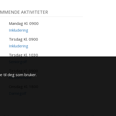
MMENDE AKTIVITETER
Mandag Kl. 0900
0
UG
Inkludering
Tirsdag Kl. 0900
1
UG
Inkludering
Tirsdag Kl. 1030
1
UG
Seniorgolf
Tirsdag Kl. 0900
1
e til deg som bruker.
UG
Ås kommune
Onsdag Kl. 1800
2
UG
Damegolf