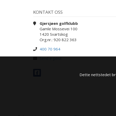
KONTAKT OSS
Gjersjøen golfklubb
Gamle Mossevei 100
1420 Svartskog
Org.nr.: 920 822 363
400 70 964
Send e-post
Dette nettstedet bru