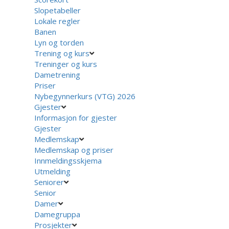
Slopetabeller
Lokale regler
Banen
Lyn og torden
Trening og kurs
Treninger og kurs
Dametrening
Priser
Nybegynnerkurs (VTG) 2026
Gjester
Informasjon for gjester
Gjester
Medlemskap
Medlemskap og priser
Innmeldingsskjema
Utmelding
Seniorer
Senior
Damer
Damegruppa
Prosjekter