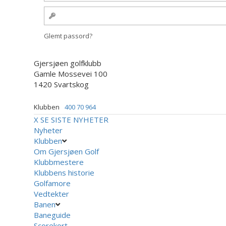
Glemt passord?
Gjersjøen golfklubb
Gamle Mossevei 100
1420 Svartskog
Klubben
400 70 964
X
SE SISTE NYHETER
Nyheter
Klubben
Om Gjersjøen Golf
Klubbmestere
Klubbens historie
Golfamore
Vedtekter
Banen
Baneguide
Scorekort