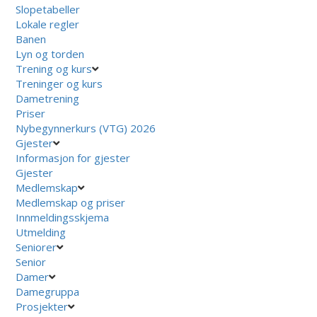
Slopetabeller
Lokale regler
Banen
Lyn og torden
Trening og kurs
Treninger og kurs
Dametrening
Priser
Nybegynnerkurs (VTG) 2026
Gjester
Informasjon for gjester
Gjester
Medlemskap
Medlemskap og priser
Innmeldingsskjema
Utmelding
Seniorer
Senior
Damer
Damegruppa
Prosjekter