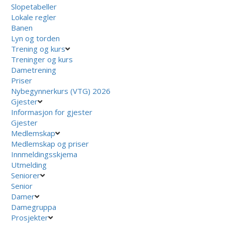
Slopetabeller
Lokale regler
Banen
Lyn og torden
Trening og kurs
Treninger og kurs
Dametrening
Priser
Nybegynnerkurs (VTG) 2026
Gjester
Informasjon for gjester
Gjester
Medlemskap
Medlemskap og priser
Innmeldingsskjema
Utmelding
Seniorer
Senior
Damer
Damegruppa
Prosjekter