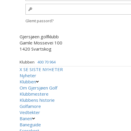
Glemt passord?
Gjersjøen golfklubb
Gamle Mossevei 100
1420 Svartskog
Klubben
400 70 964
X
SE SISTE NYHETER
Nyheter
Klubben
Om Gjersjøen Golf
Klubbmestere
Klubbens historie
Golfamore
Vedtekter
Banen
Baneguide
Scorekort