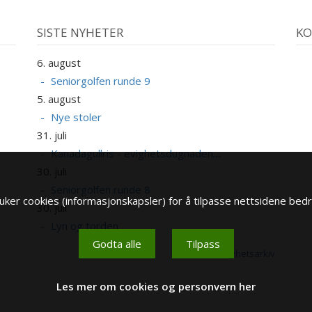
SISTE NYHETER
KO
6. august
A
Seniorgolfen runde 9
5. august
1
Nye stoler
A
31. juli
1
Kanadagullris - evighetsdugnaden....
A
30. juli
Seniorgolfen runde 8
1
ker cookies (informasjonskapsler) for å tilpasse nettsidene bedr
30. juli
A
Lyn og torden
1
Godta alle
Tilpass
A
Se nyhetsarkiv
Les mer om cookies og personvern her