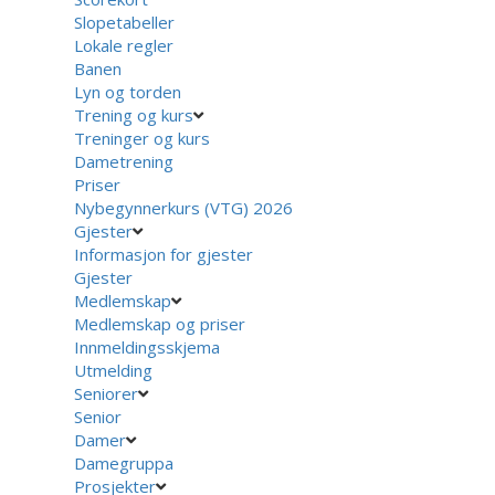
Slopetabeller
Lokale regler
Banen
Lyn og torden
Trening og kurs
Treninger og kurs
Dametrening
Priser
Nybegynnerkurs (VTG) 2026
Gjester
Informasjon for gjester
Gjester
Medlemskap
Medlemskap og priser
Innmeldingsskjema
Utmelding
Seniorer
Senior
Damer
Damegruppa
Prosjekter