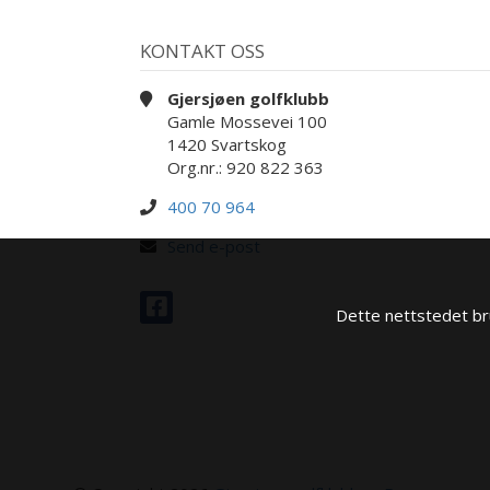
KONTAKT OSS
Gjersjøen golfklubb
Gamle Mossevei 100
1420 Svartskog
Org.nr.: 920 822 363
400 70 964
Send e-post
Dette nettstedet bru