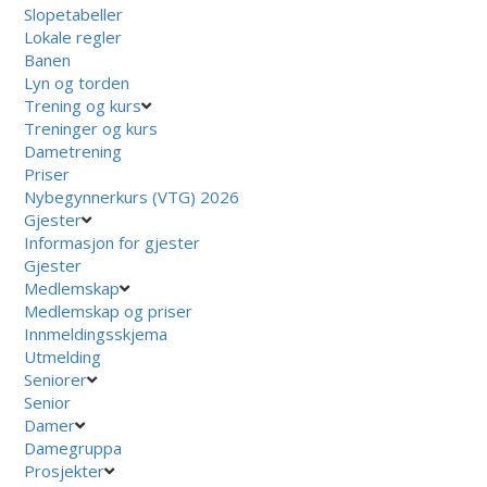
Slopetabeller
Lokale regler
Banen
Lyn og torden
Trening og kurs
Treninger og kurs
Dametrening
Priser
Nybegynnerkurs (VTG) 2026
Gjester
Informasjon for gjester
Gjester
Medlemskap
Medlemskap og priser
Innmeldingsskjema
Utmelding
Seniorer
Senior
Damer
Damegruppa
Prosjekter