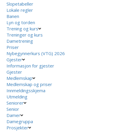
Slopetabeller
Lokale regler
Banen
Lyn og torden
Trening og kurs
Treninger og kurs
Dametrening
Priser
Nybegynnerkurs (VTG) 2026
Gjester
Informasjon for gjester
Gjester
Medlemskap
Medlemskap og priser
Innmeldingsskjema
Utmelding
Seniorer
Senior
Damer
Damegruppa
Prosjekter