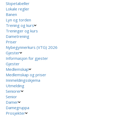
Slopetabeller
Lokale regler
Banen
Lyn og torden
Trening og kurs
Treninger og kurs
Dametrening
Priser
Nybegynnerkurs (VTG) 2026
Gjester
Informasjon for gjester
Gjester
Medlemskap
Medlemskap og priser
Innmeldingsskjema
Utmelding
Seniorer
Senior
Damer
Damegruppa
Prosjekter