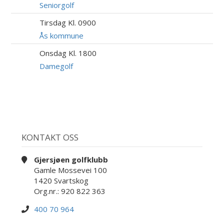
AUG
Seniorgolf
Tirsdag Kl. 0900
11
AUG
Ås kommune
Onsdag Kl. 1800
12
AUG
Damegolf
KONTAKT OSS
Gjersjøen golfklubb
Gamle Mossevei 100
1420 Svartskog
Org.nr.: 920 822 363
400 70 964