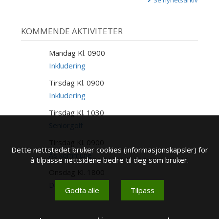
Se nyhetsarkiv
KOMMENDE AKTIVITETER
Mandag Kl. 0900
10
AUG
Inkludering
Tirsdag Kl. 0900
11
AUG
Inkludering
Tirsdag Kl. 1030
11
AUG
Seniorgolf
Tirsdag Kl. 0900
11
Dette nettstedet bruker cookies (informasjonskapsler) for
AUG
Ås kommune
å tilpasse nettsidene bedre til deg som bruker.
Onsdag Kl. 1800
12
AUG
Damegolf
Godta alle
Tilpass