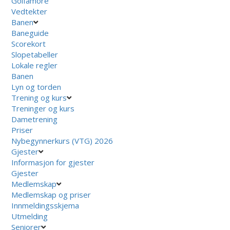
Golfamore
Vedtekter
Banen
Baneguide
Scorekort
Slopetabeller
Lokale regler
Banen
Lyn og torden
Trening og kurs
Treninger og kurs
Dametrening
Priser
Nybegynnerkurs (VTG) 2026
Gjester
Informasjon for gjester
Gjester
Medlemskap
Medlemskap og priser
Innmeldingsskjema
Utmelding
Seniorer