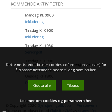
KOMMENDE AKTIVITETER
Mandag Kl. 0900
10
AUG
Inkludering
Tirsdag Kl. 0900
11
AUG
Inkludering
Tirsdag Kl. 1030
11
AUG
Seniorgolf
Tirsdag Kl. 0900
11
Dette nettstedet bruker cookies (informasjonskapsler) for
AUG
Ås kommune
å tilpasse nettsidene bedre til deg som bruker.
Onsdag Kl. 1800
12
AUG
Damegolf
Godta alle
Tilpass
Les mer om cookies og personvern her
© Copyright 2026
Gjersjøen golfklubb
-
Personvern
Sidene er produsert med
Clubsite CMS
av
scangolf.no