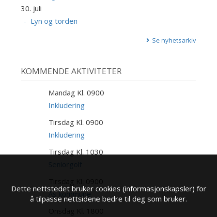
30. juli
Lyn og torden
Se nyhetsarkiv
KOMMENDE AKTIVITETER
Mandag Kl. 0900
10
AUG
Inkludering
Tirsdag Kl. 0900
11
AUG
Inkludering
Tirsdag Kl. 1030
11
AUG
Seniorgolf
Tirsdag Kl. 0900
11
Dette nettstedet bruker cookies (informasjonskapsler) for
AUG
Ås kommune
å tilpasse nettsidene bedre til deg som bruker.
Onsdag Kl. 1800
12