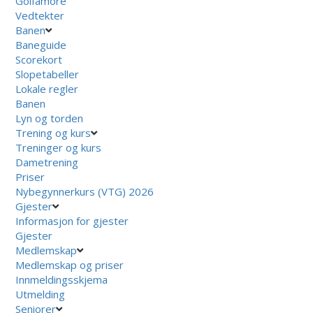
Golfamore
Vedtekter
Banen
Baneguide
Scorekort
Slopetabeller
Lokale regler
Banen
Lyn og torden
Trening og kurs
Treninger og kurs
Dametrening
Priser
Nybegynnerkurs (VTG) 2026
Gjester
Informasjon for gjester
Gjester
Medlemskap
Medlemskap og priser
Innmeldingsskjema
Utmelding
Seniorer