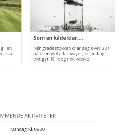
Som en kilde klar....
g i en
Når gradestokken drar seg over 30+
r. Ikke
på brennhete fairwayer, er én ting
viktigst: få i deg nok væske.
MMENDE AKTIVITETER
Mandag Kl. 0900
0