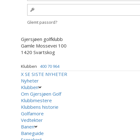
Glemt passord?
Gjersjøen golfklubb
Gamle Mossevei 100
1420 Svartskog
Klubben
400 70 964
X
SE SISTE NYHETER
Nyheter
Klubben
Om Gjersjøen Golf
Klubbmestere
Klubbens historie
Golfamore
Vedtekter
Banen
Baneguide
Scorekort