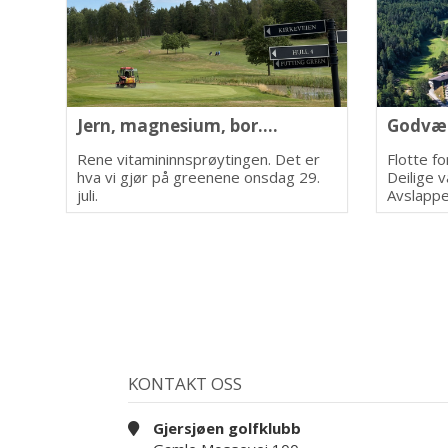
Jern, magnesium, bor....
Godvær
Rene vitamininnsprøytingen. Det er
Flotte f
hva vi gjør på greenene onsdag 29.
Deilige v
juli.
Avslappe
Gjersjøe
KONTAKT OSS
Gjersjøen golfklubb