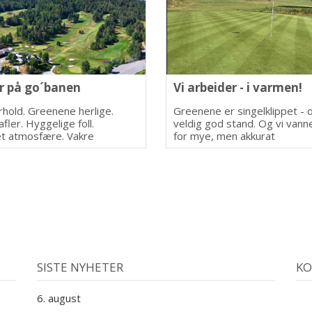
 på go´banen
Vi arbeider - i varmen!
orhold. Greenene herlige.
Greenene er singelklippet - o
afler. Hyggelige foll.
veldig god stand. Og vi vanne
t atmosfære. Vakre
for mye, men akkurat
n.
tilstrekkelig.
SISTE NYHETER
KO
6. august
1