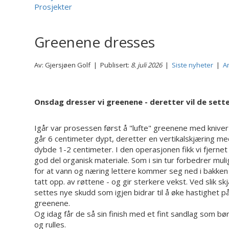
Prosjekter
Greenene dresses
Av: Gjersjøen Golf | Publisert:
8. juli 2026
|
Siste nyheter
|
A
Onsdag dresser vi greenene - deretter vil de sette
Igår var prosessen først å "lufte" greenene med knive
går 6 centimeter dypt, deretter en vertikalskjæring m
dybde 1-2 centimeter. I den operasjonen fikk vi fjernet
god del organisk materiale. Som i sin tur forbedrer mul
for at vann og næring lettere kommer seg ned i bakken 
tatt opp. av røttene - og gir sterkere vekst. Ved slik sk
settes nye skudd som igjen bidrar til å øke hastighet p
greenene.
Og idag får de så sin finish med et fint sandlag som bø
og rulles.