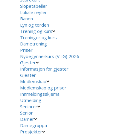
Slopetabeller
Lokale regler
Banen
Lyn og torden
Trening og kurs
Treninger og kurs
Dametrening
Priser
Nybegynnerkurs (VTG) 2026
Gjester
Informasjon for gjester
Gjester
Medlemskap
Medlemskap og priser
Innmeldingsskjema
Utmelding
Seniorer
Senior
Damer
Damegruppa
Prosjekter