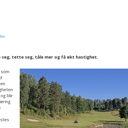
rkiv
 seg, tette seg, tåle mer og få økt hastighet.
r som
ed
 en
igheten
og blir
jæring
å
rstes