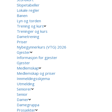
Slopetabeller
Lokale regler
Banen
Lyn og torden
Trening og kurs
Treninger og kurs
Dametrening
Priser
Nybegynnerkurs (VTG) 2026
Gjester
Informasjon for gjester
Gjester
Medlemskap
Medlemskap og priser
Innmeldingsskjema
Utmelding
Seniorer
Senior
Damer
Damegruppa
Prosjekter