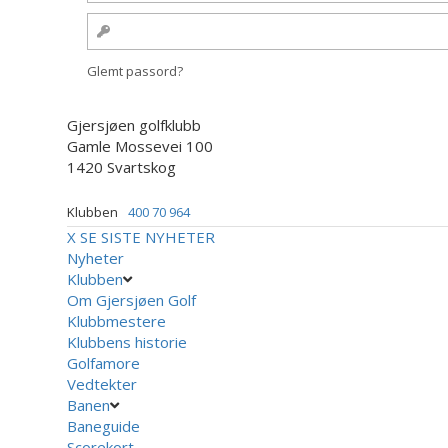
Glemt passord?
Gjersjøen golfklubb
Gamle Mossevei 100
1420 Svartskog
Klubben
400 70 964
X
SE SISTE NYHETER
Nyheter
Klubben
Om Gjersjøen Golf
Klubbmestere
Klubbens historie
Golfamore
Vedtekter
Banen
Baneguide
Scorekort