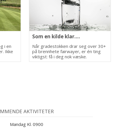
Som en kilde klar....
g i en
Når gradestokken drar seg over 30+
r. Ikke
på brennhete fairwayer, er én ting
viktigst: få i deg nok væske.
MMENDE AKTIVITETER
Mandag Kl. 0900
0