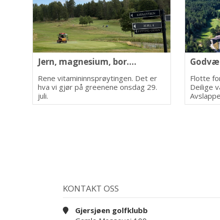
Jern, magnesium, bor....
Godvær
Rene vitamininnsprøytingen. Det er
Flotte f
hva vi gjør på greenene onsdag 29.
Deilige v
juli.
Avslappe
Gjersjøe
KONTAKT OSS
Gjersjøen golfklubb