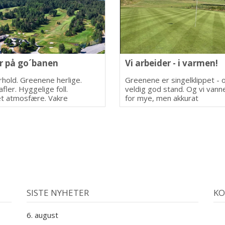
 på go´banen
Vi arbeider - i varmen!
orhold. Greenene herlige.
Greenene er singelklippet - o
afler. Hyggelige foll.
veldig god stand. Og vi vanne
t atmosfære. Vakre
for mye, men akkurat
n.
tilstrekkelig.
SISTE NYHETER
KO
6. august
1