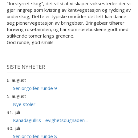
"forstyrret skog", det vil si at vi skaper voksesteder der vi
gjør inngrep som kvisting av kantvegetasjon og rydding av
underskog, Dette er typiske områder det lett kan danne
seg pionervegetasjon av bringebær. Bringebær tilhører
forøvrig rosefamilien, og har som rosebuskene godt med
stikkende torner langs grenene.
God runde, god smak!
SISTE NYHETER
6. august
Seniorgolfen runde 9
5. august
Nye stoler
31. juli
Kanadagullris - evighetsdugnaden....
30. juli
Seniorgolfen runde 8