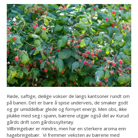
Røde, saftige, deilige vokser de langs kantsoner rundt om
på banen. Det er bare å spise underveis, de smaker godt
og gir umiddelbar glede og fornyet energi. Men obs, ikke
plukke med seg i spann, bærene utgjør også del av Kurud
gårds drift som gårdsssyltetøy.
Villbringebær er mindre, men har en sterkere aroma enn
hagebringebær. Vi fremmer veksten av bærene med