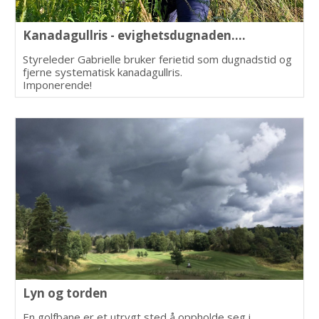
Kanadagullris - evighetsdugnaden....
Styreleder Gabrielle bruker ferietid som dugnadstid og
fjerne systematisk kanadagullris.
Imponerende!
Lyn og torden
En golfbane er et utrygt sted å oppholde seg i