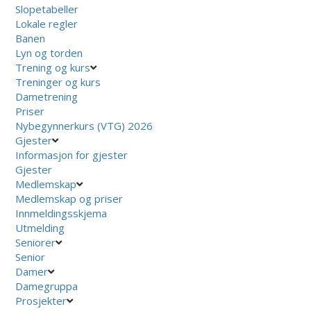
Slopetabeller
Lokale regler
Banen
Lyn og torden
Trening og kurs
Treninger og kurs
Dametrening
Priser
Nybegynnerkurs (VTG) 2026
Gjester
Informasjon for gjester
Gjester
Medlemskap
Medlemskap og priser
Innmeldingsskjema
Utmelding
Seniorer
Senior
Damer
Damegruppa
Prosjekter