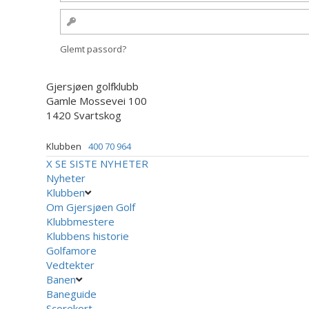
Glemt passord?
Gjersjøen golfklubb
Gamle Mossevei 100
1420 Svartskog
Klubben
400 70 964
X
SE SISTE NYHETER
Nyheter
Klubben
Om Gjersjøen Golf
Klubbmestere
Klubbens historie
Golfamore
Vedtekter
Banen
Baneguide
Scorekort