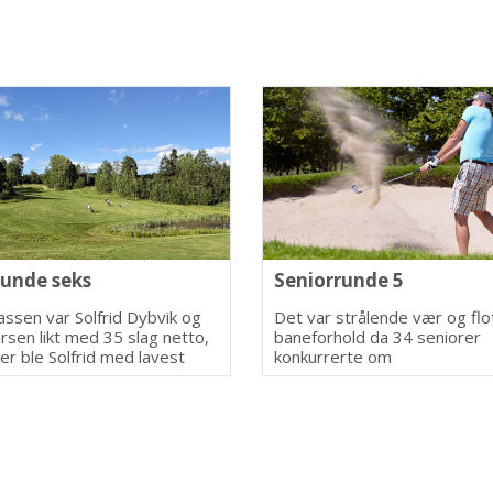
runde seks
Seniorrunde 5
assen var Solfrid Dybvik og
Det var strålende vær og flo
ersen likt med 35 slag netto,
baneforhold da 34 seniorer
er ble Solfrid med lavest
konkurrerte om
. På tredje plass kom Anne
førsteplassen.
36 slag.