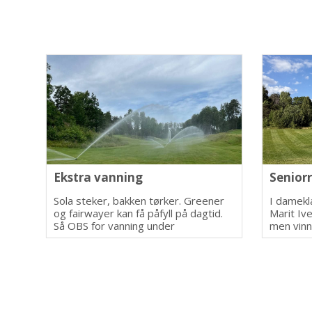
Ekstra vanning
Senior
Sola steker, bakken tørker. Greener
I damekl
og fairwayer kan få påfyll på dagtid.
Marit Iv
Så OBS for vanning under
men vinn
runden.
handicap
Eek med 