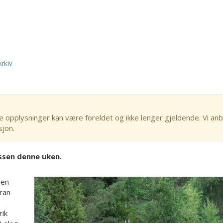
Arkiv
e opplysninger kan være foreldet og ikke lenger gjeldende. Vi anb
sjon.
ssen denne uken.
men
oran
rik