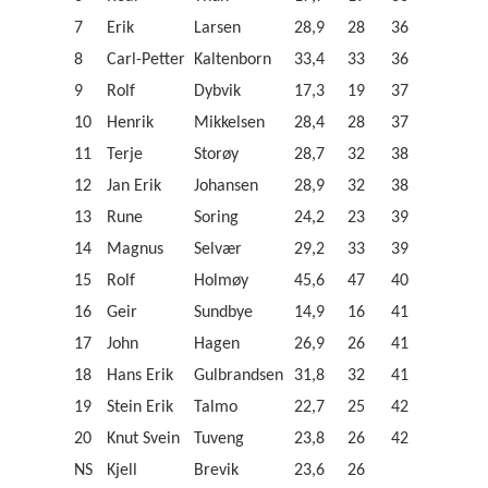
7
Erik
Larsen
28,9
28
36
8
Carl-Petter
Kaltenborn
33,4
33
36
9
Rolf
Dybvik
17,3
19
37
10
Henrik
Mikkelsen
28,4
28
37
11
Terje
Storøy
28,7
32
38
12
Jan Erik
Johansen
28,9
32
38
13
Rune
Soring
24,2
23
39
14
Magnus
Selvær
29,2
33
39
15
Rolf
Holmøy
45,6
47
40
16
Geir
Sundbye
14,9
16
41
17
John
Hagen
26,9
26
41
18
Hans Erik
Gulbrandsen
31,8
32
41
19
Stein Erik
Talmo
22,7
25
42
20
Knut Svein
Tuveng
23,8
26
42
NS
Kjell
Brevik
23,6
26