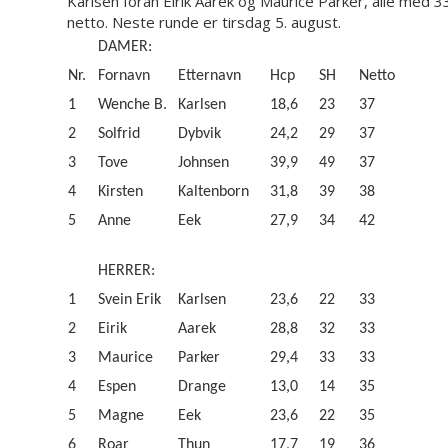
Karlsen foran Eirik Aarek og Maurice Parker, alle med 3
netto. Neste runde er tirsdag 5. august.
DAMER:
Nr.
Fornavn
Etternavn
Hcp
SH
Netto
1
Wenche B.
Karlsen
18,6
23
37
2
Solfrid
Dybvik
24,2
29
37
3
Tove
Johnsen
39,9
49
37
4
Kirsten
Kaltenborn
31,8
39
38
5
Anne
Eek
27,9
34
42
HERRER:
1
Svein Erik
Karlsen
23,6
22
33
2
Eirik
Aarek
28,8
32
33
3
Maurice
Parker
29,4
33
33
4
Espen
Drange
13,0
14
35
5
Magne
Eek
23,6
22
35
6
Roar
Thun
17,7
19
36