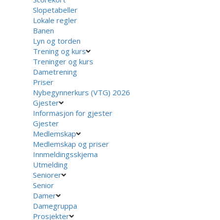
Slopetabeller
Lokale regler
Banen
Lyn og torden
Trening og kurs
Treninger og kurs
Dametrening
Priser
Nybegynnerkurs (VTG) 2026
Gjester
Informasjon for gjester
Gjester
Medlemskap
Medlemskap og priser
Innmeldingsskjema
Utmelding
Seniorer
Senior
Damer
Damegruppa
Prosjekter