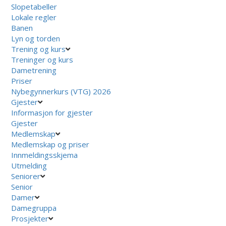
Slopetabeller
Lokale regler
Banen
Lyn og torden
Trening og kurs
Treninger og kurs
Dametrening
Priser
Nybegynnerkurs (VTG) 2026
Gjester
Informasjon for gjester
Gjester
Medlemskap
Medlemskap og priser
Innmeldingsskjema
Utmelding
Seniorer
Senior
Damer
Damegruppa
Prosjekter