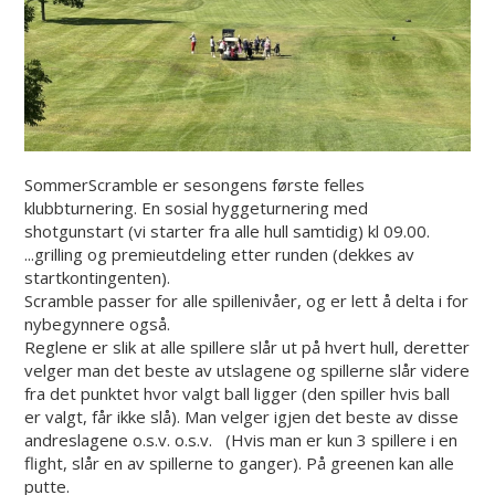
SommerScramble er sesongens første felles
klubbturnering. En sosial hyggeturnering med
shotgunstart (vi starter fra alle hull samtidig) kl 09.00.
...grilling og premieutdeling etter runden (dekkes av
startkontingenten).
Scramble passer for alle spillenivåer, og er lett å delta i for
nybegynnere også.
Reglene er slik at alle spillere slår ut på hvert hull, deretter
velger man det beste av utslagene og spillerne slår videre
fra det punktet hvor valgt ball ligger (den spiller hvis ball
er valgt, får ikke slå). Man velger igjen det beste av disse
andreslagene o.s.v. o.s.v. (Hvis man er kun 3 spillere i en
flight, slår en av spillerne to ganger). På greenen kan alle
putte.