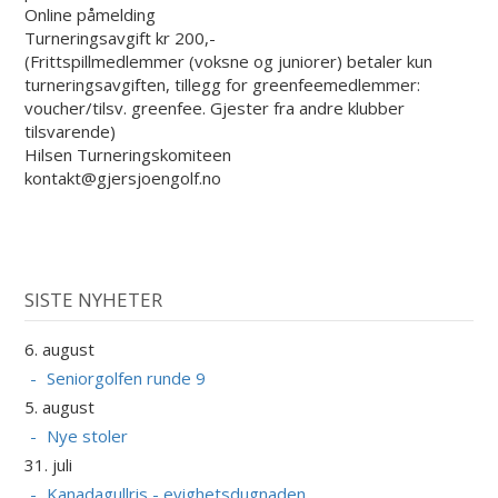
Online påmelding
Turneringsavgift kr 200,-
(Frittspillmedlemmer (voksne og juniorer) betaler kun
turneringsavgiften, tillegg for greenfeemedlemmer:
voucher/tilsv. greenfee. Gjester fra andre klubber
tilsvarende)
Hilsen Turneringskomiteen
kontakt@gjersjoengolf.no
SISTE NYHETER
6. august
Seniorgolfen runde 9
5. august
Nye stoler
31. juli
Kanadagullris - evighetsdugnaden....